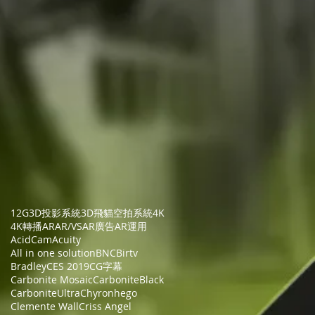
12G
3D投影系統
3D飛貓空拍系統
4K
4K轉播
AR
AR/VS
AR廣告
AR運用
AcidCam
Acuity
All in one solution
BNC
Birtv
Bradley
CES 2019
CG字幕
Carbonite Mosaic
CarboniteBlack
CarboniteUltra
Chyronhego
Clemente Wall
Criss Angel