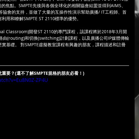
的焦點。SMPTE先後與各個全球化的相關協會結盟並得到AIMS、
MNA等協會的支持，並做了大量的互操作性演示幫助廣播/ IT工程師、首
和瞭解SMPTE ST 2110標準的優勢。
al Classroom)開發ST 2110的專門課程，該課程將於2018年3月開
routing)和切換(switching)計劃課程，以及廣播公司IP媒體傳輸
實基礎。 對SMPTE虛擬教室課程有興趣的朋友，課程描述和註冊
。
如此重要？(還不了解SMPTE規格的朋友必看！)
atch?v=Eu8N0Z-ZP4U