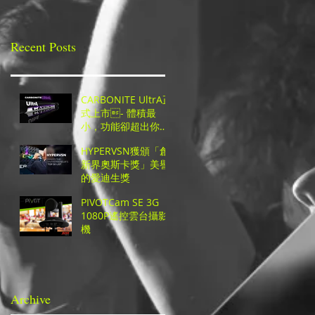
台！
Recent Posts
CARBONITE UltrA正
式上市- 體積最
小，功能卻超出你的
想像的超高CP值UHD
HYPERVSN獲頒「創
切換台！
新界奧斯卡獎」美譽
的愛迪生獎
PIVOTCam SE 3G
1080P遙控雲台攝影
機
Archive