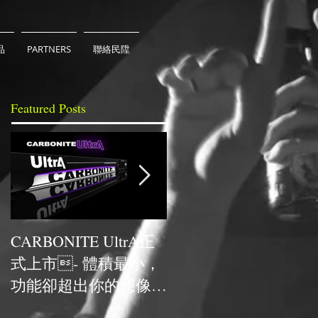
品
PARTNERS
聯絡民陞
Featured Posts
CARBONITE UltrA正
NCDR與HYPERVSN
式上市- 體積最小，
次合作，獲得最佳人
功能卻超出你的想像的
技術獎
超高CP值UHD切換