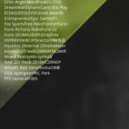
Criss Angel Mindfreak
DC
DYVI
DreamWall
DynamiCam
E3
EA Play
ELEAGUE
ESL
EVS
Edison Awards
Entrepreneur
Epic Games
F1
Fox Sports
Free Pass
Frontier
Furio
Furio RC
Furio Robo
Furio S2
Furio SE
GMA28
GPU
Graphite
HYPERVSN
IBC
IPDirector
IP轉換器
Injustics 2
Internal Chromakeyer
Keywall
LED wall
LSM
MAT
MLB
MR
Mixed Reality
Mo-sys
NAB
NAB 2017
NAB 2018
NCDR
NEP
NFL
NFL Red Zone
Nvidia
OB車
OGX opengear
PNC Park
PTZ camera
PUBG