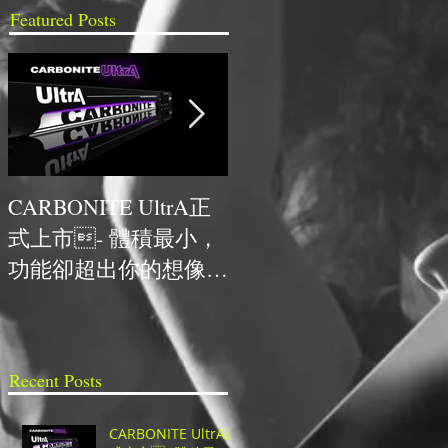
Featured Posts
CARBONITE UltrA正
NCDR與HYPERVSN首
式上市- 體積最小，
次合作，獲得最佳人氣
功能卻超出你的想像的
技術獎
超高CP值UHD切換
台！
Recent Posts
CARBONITE UltrA正