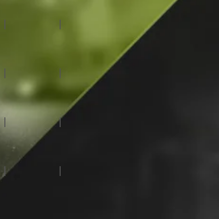
虛擬攝影棚系統
自動化系統
特殊拍攝系統
廣播級攝影機
慢動作伺服器
CG字幕系統
視/音頻路由器
訊號處理設備