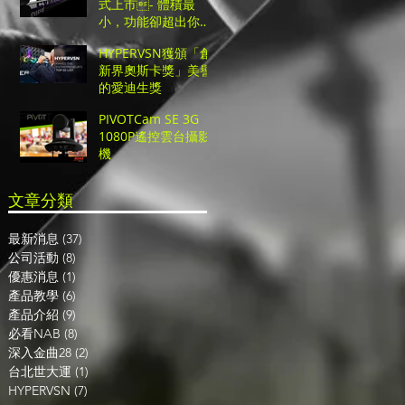
式上市- 體積最
小，功能卻超出你的
想像的超高CP值UHD
HYPERVSN獲頒「創
切換台！
新界奧斯卡獎」美譽
的愛迪生獎
PIVOTCam SE 3G
1080P遙控雲台攝影
機
​文章分類
最新消息
(37)
37 篇文章
公司活動
(8)
8 篇文章
優惠消息
(1)
1 篇文章
產品教學
(6)
6 篇文章
產品介紹
(9)
9 篇文章
必看NAB
(8)
8 篇文章
深入金曲28
(2)
2 篇文章
台北世大運
(1)
1 篇文章
HYPERVSN
(7)
7 篇文章