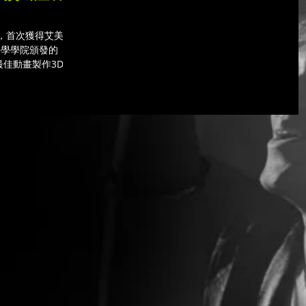
引擎，首次獲得艾美獎
科學學院頒發的
“最佳動畫製作3D引