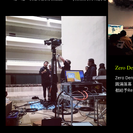
Virtual Placement(虛擬逛告系統)事實上在國外職業體
育賽事已經廣泛使用多年。
Zero
Zero 
圓滿落幕
都給予Re
Reali
的高擬真
嘉賓。