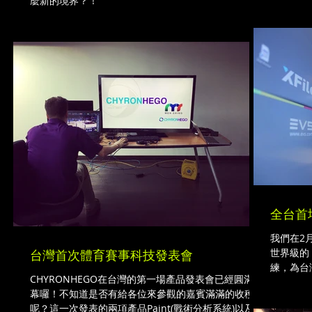
麼新的境界？！
全台首場
我們在2
世界級的『
台灣首次體育賽事科技發表會
練，為台
CHYRONHEGO在台灣的第一場產品發表會已經圓滿落
幕囉！不知道是否有給各位來參觀的嘉賓滿滿的收穫
呢？這一次發表的兩項產品Paint(戰術分析系統)以及