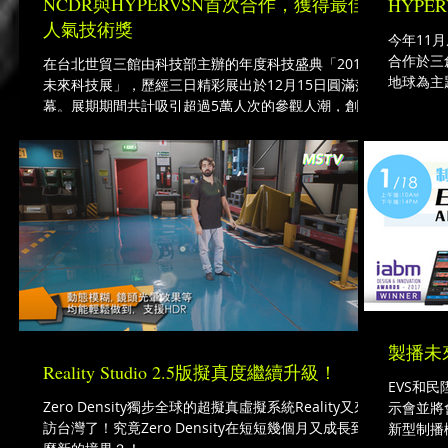
NCDR與HYPERVSN首次合作，獲得最佳
HYPER
人氣技術獎
今年11月底
合作於三
在台北世貿三館由科技部主辦的年度科技盛典「2018
地球為主
未來科技展」，歷經三日精彩展出於12月15日圓滿落
的大自然
幕。展期期間共計吸引超過5萬人次的參觀人潮，創造
的家。
逾4,000場次的媒合洽談。
製播未
Reality Studio 2.5版擬真度繼續升級！
EVS和民
Zero Density獨步全球的超擬真虛擬系統Reality又來造
示會並將
訪台灣了！究竟Zero Density在短短幾個月又成長到甚
新型制播