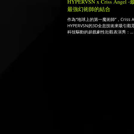
HYPERVSN x Criss Ang
最強幻術師的結合
作為“地球上的第一魔術師”，Criss 
HYPERVSN的3D全息技術來吸引
科技驅動的超戲劇性壯觀表演秀：
「CrissAngelMINDFREAK®
萊塢星球賭場飯店開演！