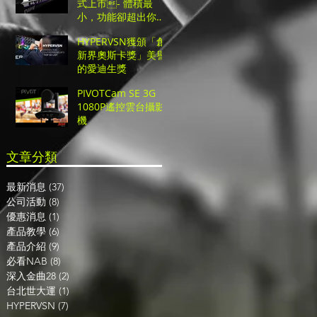
式上市- 體積最
小，功能卻超出你的
想像的超高CP值UHD
HYPERVSN獲頒「創
切換台！
新界奧斯卡獎」美譽
的愛迪生獎
PIVOTCam SE 3G
1080P遙控雲台攝影
機
​文章分類
最新消息
(37)
37 篇文章
公司活動
(8)
8 篇文章
優惠消息
(1)
1 篇文章
產品教學
(6)
6 篇文章
產品介紹
(9)
9 篇文章
必看NAB
(8)
8 篇文章
深入金曲28
(2)
2 篇文章
台北世大運
(1)
1 篇文章
HYPERVSN
(7)
7 篇文章