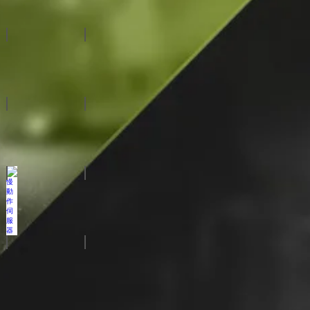
虛擬攝影棚系統
自動化系統
特殊拍攝系統
廣播級攝影機
慢動作伺服器
CG字幕系統
視/音頻路由器
訊號處理設備