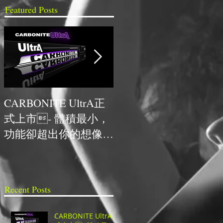
Featured Posts
CARBONITE UltrA正
NCDR與HYPERVSN首
式上市- 體積最小，
次合作，獲得最佳人氣
功能卻超出你的想像的
技術獎
超高CP值UHD切換
台！
Recent Posts
CARBONITE UltrA正