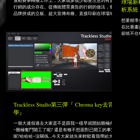
運動賽事轉播工作上，大家或多或少都會注意到有廣告
球場新
行銷的成分存在。從傳統體育廣告的行銷的做法，像是
析系統
品牌拼成的立板、超大宣傳布條、直接印刷在球場地板
的贊助商廣告，到轉播工作上的電視廣告、球賽計分板
想要精準
旁邊不時跑出來的商品圖卡等等，而現在透過更進步又
在比賽畫
快速的虛擬AR方式來呈現的廣告技術，已經
卻抓不住每
來，下面
牌Chyr
──PAIN
Trackless Studio第三彈『 Chroma key去背教
學』
一個大連假過去大家是不是跟我一樣早就開始雞極向上
~雞極奮鬥開工了呢? 還是有種不想面對已開工的事實
呢?哈哈哈~沒關係…今天大家就先來輕鬆看我帶給大家