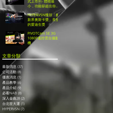
式上市- 體積最
小，功能卻超出你的
想像的超高CP值UHD
HYPERVSN獲頒「創
切換台！
新界奧斯卡獎」美譽
的愛迪生獎
PIVOTCam SE 3G
1080P遙控雲台攝影
機
​文章分類
最新消息
(37)
37 篇文章
公司活動
(8)
8 篇文章
優惠消息
(1)
1 篇文章
產品教學
(6)
6 篇文章
產品介紹
(9)
9 篇文章
必看NAB
(8)
8 篇文章
深入金曲28
(2)
2 篇文章
台北世大運
(1)
1 篇文章
HYPERVSN
(7)
7 篇文章