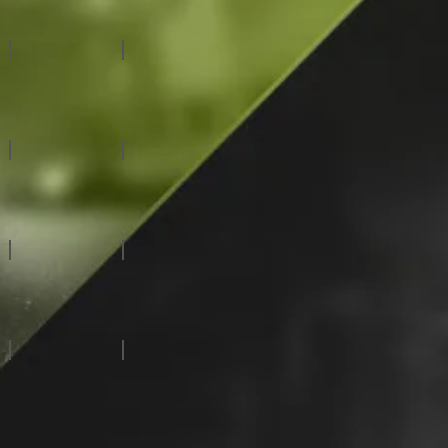
虛擬攝影棚系統
自動化系統
特殊拍攝系統
廣播級攝影機
慢動作伺服器
CG字幕系統
視/音頻路由器
訊號處理設備