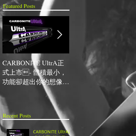
Featured Posts
CARBONITE UltrA正
NCDR與HYPERVSN首
式上市- 體積最小，
次合作，獲得最佳人氣
功能卻超出你的想像的
技術獎
超高CP值UHD切換
台！
Recent Posts
CARBONITE UltrA正