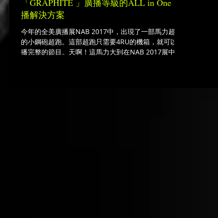
「GRAPHITE 」廣播等級的ALL in One 製
播解決方案
今年的全美廣播展NAB 2017中，出現了一部馬力超強
的小鋼砲超跑。這部超跑只需要4RU的機箱，就可以製
播完整的節目。天啊！這馬力大到在NAB 2017展中，
獲得2017 TV Technology Best of Show的大獎肯定。
實在是不得了啊！在這裡我們隆重獻上這部轟動武