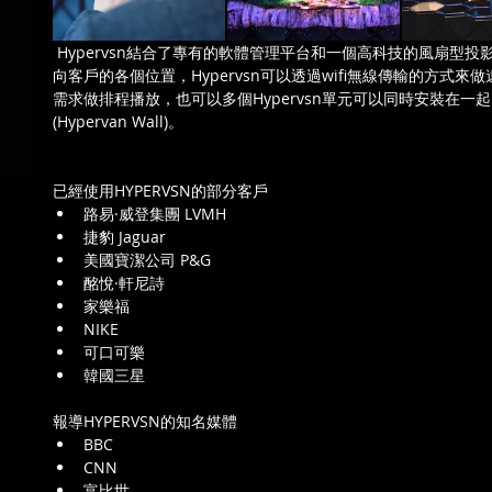
 Hypervsn結合了專有的軟體管理平台和一個高科技的風扇型投影單元來展示視覺內容。定位於不同面
向客戶的各個位置，Hypervsn可以透過wifi無線傳輸的方式
需求做排程播放，也可以多個Hypervsn單元可以同時安裝在
(Hypervan Wall)。
已經使用HYPERVSN的部分客戶 
路易·威登集團 LVMH  
捷豹 Jaguar  
美國寶潔公司 P&G  
酩悅·軒尼詩  
家樂福  
NIKE  
可口可樂  
韓國三星 
報導HYPERVSN的知名媒體 
BBC  
CNN  
富比世  