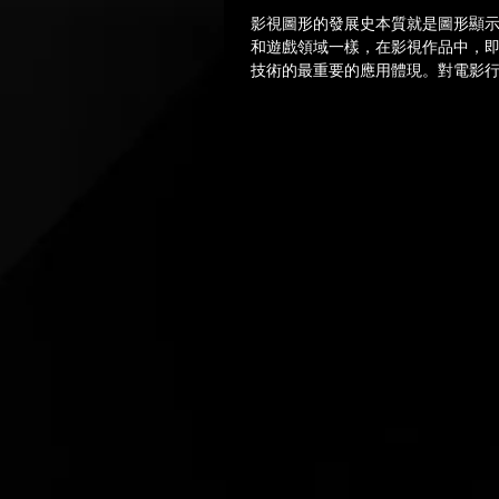
影視圖形的發展史本質就是圖形顯
和遊戲領域一樣，在影視作品中，
技術的最重要的應用體現。對電影
一直都是電影拍攝前期預覽的重要
接影響到想法傳遞的準確性，間接
的工作量。而且，隨著即時渲染的效果