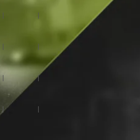
虛擬攝影棚系統
自動化系統
特殊拍攝系統
廣播級攝影機
慢動作伺服器
CG字幕系統
視/音頻路由器
訊號處理設備