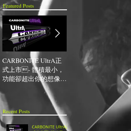
Featured Posts
CARBONITE UltrA正
NCDR與HYPERVSN首
式上市- 體積最小，
次合作，獲得最佳人氣
功能卻超出你的想像的
技術獎
超高CP值UHD切換
台！
Recent Posts
CARBONITE UltrA正