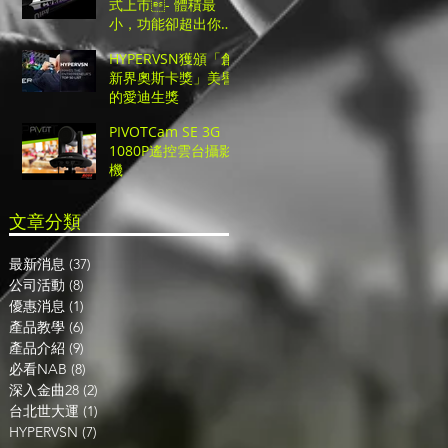
式上市- 體積最
小，功能卻超出你的
想像的超高CP值UHD
HYPERVSN獲頒「創
切換台！
新界奧斯卡獎」美譽
的愛迪生獎
PIVOTCam SE 3G
1080P遙控雲台攝影
機
​文章分類
最新消息
(37)
37 篇文章
公司活動
(8)
8 篇文章
優惠消息
(1)
1 篇文章
產品教學
(6)
6 篇文章
產品介紹
(9)
9 篇文章
必看NAB
(8)
8 篇文章
深入金曲28
(2)
2 篇文章
台北世大運
(1)
1 篇文章
HYPERVSN
(7)
7 篇文章