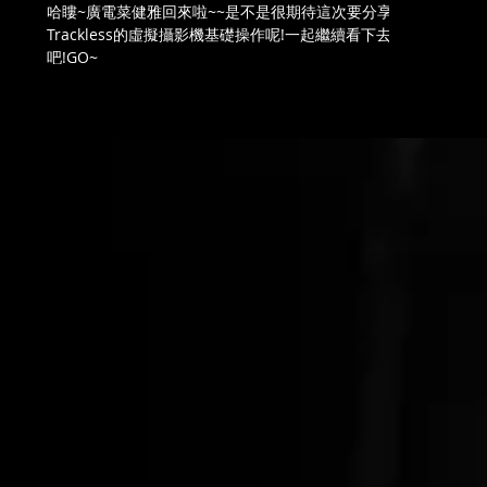
哈瞜~廣電菜健雅回來啦~~是不是很期待這次要分享
Trackless的虛擬攝影機基礎操作呢!一起繼續看下去
吧!GO~