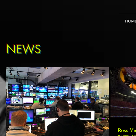
HOM
NEWS
Ross V