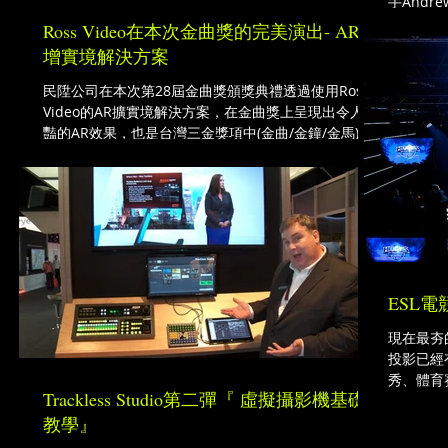
手Andre
Ross Video在本次金曲獎的完美演出- AR擴
增實境解決方案
民陞公司在本次第28屆金曲獎頒獎典禮透過使用Ross
Video的AR擴實境解決方案，在金曲獎上呈現出令人驚
豔的AR效果，也是台灣三金獎項中(金曲/金鐘/金馬)目
前唯一一次，也是第一次使用AR擴增實境來增加典禮
的亮點。
ESL電競
現在最夯
投影已經
秀、體育
Trackless Studio第二彈『 虛擬攝影機基礎
CG和虛
教學』