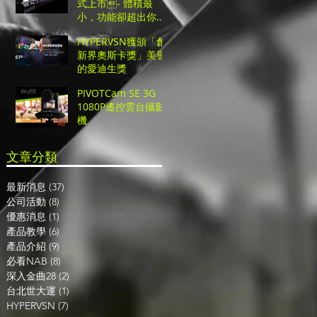
式上市- 體積最
小，功能卻超出你的
想像的超高CP值UHD
HYPERVSN獲頒「創
切換台！
新界奧斯卡獎」美譽
的愛迪生獎
PIVOTCam SE 3G
1080P遙控雲台攝影
機
​文章分類
最新消息
(37)
37 篇文章
公司活動
(8)
8 篇文章
優惠消息
(1)
1 篇文章
產品教學
(6)
6 篇文章
產品介紹
(9)
9 篇文章
必看NAB
(8)
8 篇文章
深入金曲28
(2)
2 篇文章
台北世大運
(1)
1 篇文章
HYPERVSN
(7)
7 篇文章