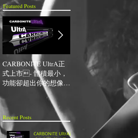
Featured Posts
CARBONITE UltrA正
NCDR與HYPERVSN首
式上市- 體積最小，
次合作，獲得最佳人氣
功能卻超出你的想像的
技術獎
超高CP值UHD切換
台！
Recent Posts
CARBONITE UltrA正