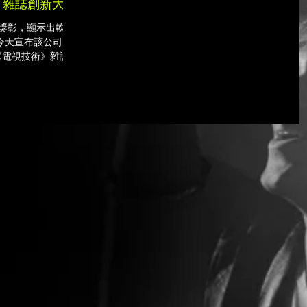
技術》雜誌創新大獎
榮獲獎彰，顯示出軟體
eo今天宣布該公司的
國《電視技術》雜誌久