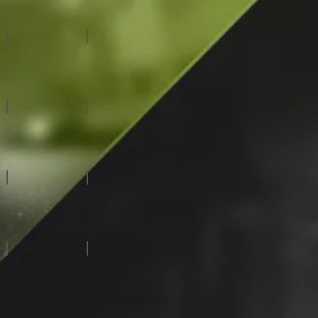
虛擬攝影棚系統
自動化系統
特殊拍攝系統
廣播級攝影機
慢動作伺服器
CG字幕系統
視/音頻路由器
訊號處理設備