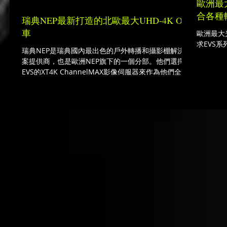
歐洲最
合各種
瑞典NEP最新打造的北歐最大UHD-4K OB
車
歐洲最大
求EVS系
瑞典NEP是瑞典國內最出色的戶外轉播和攝影棚解決方
案提供商，也是歐洲NEP旗下的一個分部。他們選擇了
EVS的XT4K ChannelMAX影像伺服器來作為他們全新
UHD-1 OB的影像擷取(injest)、播出(playout)、慢動作
重播(slow motion...