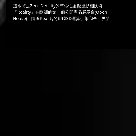
這即將是Zero Density的革命性虛擬攝影棚技術
『Reality』在歐洲的第一個公開產品展示會(Open
House)。隨著Reality的即時3D運算引擎和全世界第一
個『跟蹤感知』(tracking-aware)及時去背系統(Reality
Keyer™)，你將能看到現今