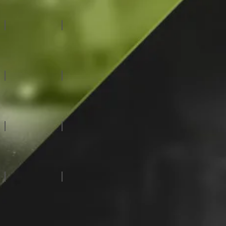
虛擬攝影棚系統
自動化系統
賽
特殊拍攝系統
廣播級攝影機
能
虛
那
P
慢動作伺服器
CG字幕系統
視/音頻路由器
訊號處理設備