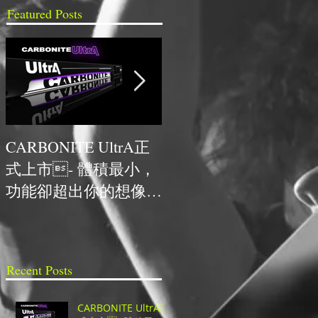
Featured Posts
地
越
！
CARBONITE UltrA正
NCDR與HYPERVSN首
式上市- 體積最小，
次合作，獲得最佳人氣
功能卻超出你的想像的
技術獎
超高CP值UHD切換
台！
Recent Posts
CARBONITE UltrA正