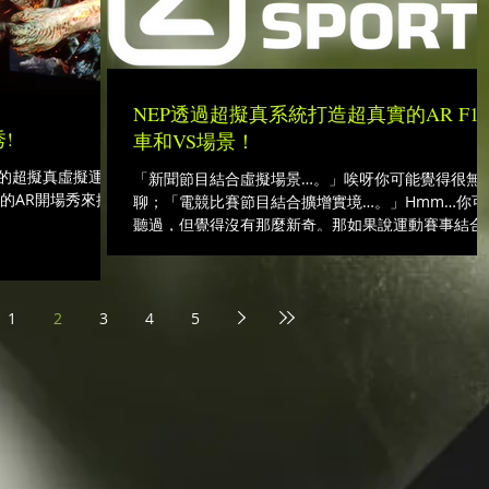
NEP透過超擬真系統打造超真實的AR F1
!
車和VS場景！
ity的超擬真虛擬運算
「新聞節目結合虛擬場景…。」唉呀你可能覺得很無
30秒的AR開場秀來揭開
聊；「電競比賽節目結合擴增實境…。」Hmm…你可
聽過，但覺得沒有那麼新奇。那如果說運動賽事結合
擬場景來進行解說呢？如果你覺得會看起來很出戲，
麼人客啊，趕緊照過來！這邊來為大家介紹，荷蘭NE
製作F1賽事節目所使用的超擬真虛擬攝影
1
2
3
4
5