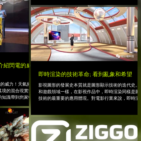
介紹閃電的威
即時渲染的技術革命; 看到亂象和希望
電的威力！天氣頻道
影視圖形的發展史本質就是圖形顯示技術的迭代史。
“身臨其境的混合現實技
和遊戲領域一樣，在影視作品中，即時渲染同樣是圖
電危險的知識帶到您家中
技術的最重要的應用體現。對電影行業來說，即時渲
一直都是電影拍攝前期預覽的重要組成。而其效果將
接影響到想法傳遞的準確性，間接影響到整個製作流
的工作量。而且，隨著即時渲染的效果...