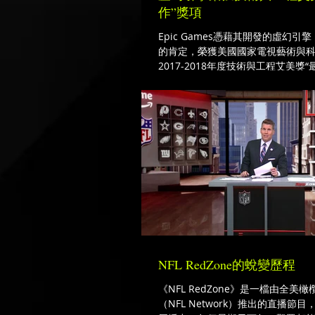
作”獎項
Epic Games憑藉其開發的虛幻
的肯定，榮獲美國國家電視藝術與
2017-2018年度技術與工程艾美獎
擎”獎項。
NFL RedZone的蛻變歷程
《NFL RedZone》是一檔由全美
（NFL Network）推出的直播節