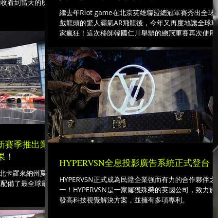
能收看到當天的所有
觸地得分和每一個精
繼去年Riot game在北京英雄聯盟總冠軍賽秀出全球
逢NFL常規賽季都
戲龍頭的驚人霸氣AR飛龍後，今年又再度地讓全球玩
家瘋狂！這次移師韓國仁川舉辦的總冠軍賽再次使用
超擬真(Photorealistic)虛擬系統來做開場表演。
R新賽季推出業
果！
HYPERVSN全息投影廣告系統正式登台
布對北卡羅來納州夏洛
HYPERVSN正式成為民陞企業強而有力的合作夥伴之
施配備了最全球最先
一！HYPERVSN是一家屢獲殊榮的英國公司，致力於
發高科技視覺解決方案，並擁有多項專利。