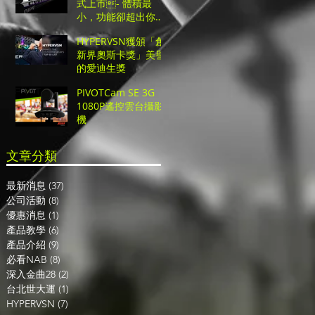
式上市- 體積最
小，功能卻超出你的
遊
想像的超高CP值UHD
HYPERVSN獲頒「創
切換台！
了
新界奧斯卡獎」美譽
的愛迪生獎
PIVOTCam SE 3G
1080P遙控雲台攝影
機
​文章分類
最新消息
(37)
37 篇文章
公司活動
(8)
8 篇文章
優惠消息
(1)
1 篇文章
產品教學
(6)
6 篇文章
！
產品介紹
(9)
9 篇文章
必看NAB
(8)
8 篇文章
開
深入金曲28
(2)
2 篇文章
台北世大運
(1)
1 篇文章
HYPERVSN
(7)
7 篇文章