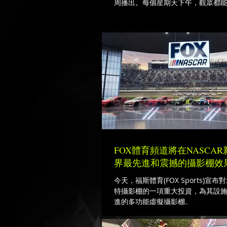
周播出。每個星期天下午，觀眾都
NFL實況轉播和評論，包括每一次
彩瞬間。 自2009年以來，該欄目每
會播出，深受一大
FOX體育頻道將在NASCA
界最先進和震撼的攝影棚效
今天，福斯體育(FOX Sports)宣
特攝影棚的一項重大投資，為其設
進的多功能虛擬攝影棚。