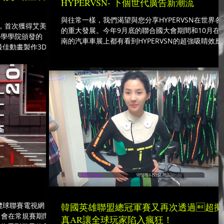
HYPERVSN- 下個世代廣告新潮流
與往常一樣，我們渴望與您分享HYPERVSN在世界各
引擎，首次獲得艾美獎
的重大發展。今年9月底的聯合國大會期間和10月在
科學學院頒發的
南的汽車車展上都有看到HYPERVSN的超強吸睛效應
“最佳動畫製作3D引
橄欖球聯賽電視網
韓國英雄聯盟總冠軍賽又再次透過超擬
目，會在常規賽期間每
真AR讓全球玩家陷入瘋狂！