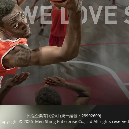
民陞企業有限公司 (統一編號：23992609)
Copyright © 2026 Men Shing Enterprise Co., Ltd All rights reserved