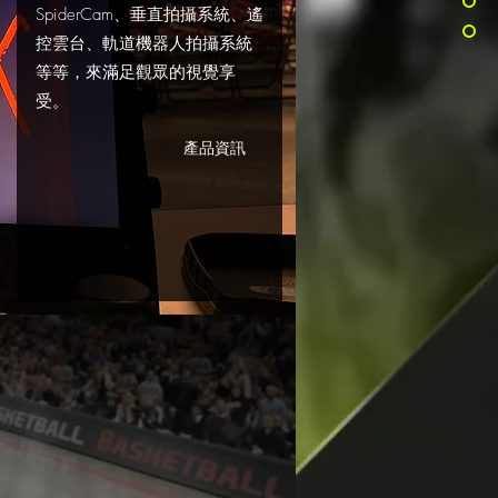
SpiderCam、垂直拍攝系統、遙
控雲台、軌道機器人拍攝系統
等等，來滿足觀眾的視覺享
受。
產品資訊