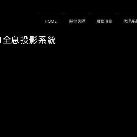
HOME
關於民陞
服務項目
代理產
​全息投影系統