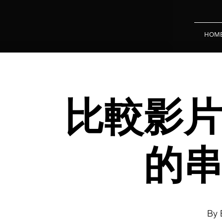
HOM
比較影
的
By 