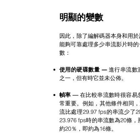
明顯的變數
因此，除了編解碼器本身和用於
能夠可靠處理多少串流影片時的
數：
使用的硬碟數量 —
進行串流數
之一，但有時它並未公佈。
幀率 —
在比較串流數時很容易
常重要。例如，其他條件相同，對於
流比處理29.97 fps的串流
23.976 fps時的串流數為20
約20％，即約為16條。