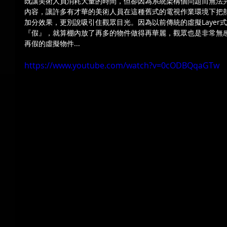
既讓美術人員消耗大量的時間，但卻因為系統架構個問題而無法
內容，讓許多有才華的美術人員在這種舊式的電視作業環境下把
加分效果，更別說吸引住觀眾目光。因為以前傳統的虛擬Layer
『假』，就算棚內放了再多的物件做得再華麗，觀眾也是非常無
再假的虛擬物件...
https://www.youtube.com/watch?v=0cODBQqaGTw