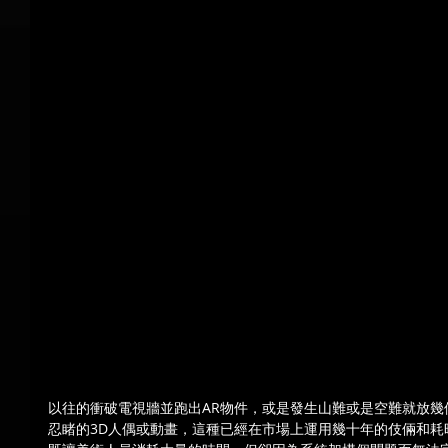
以往的衝破電視牆並跑出AR物件，或是發生山難或是空難就放幾
忍睹的3D人偶或動畫，這種已經在市場上運用幾十年的伎倆和耗