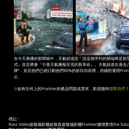
在今天廣播的新聞稿中，天氣頻道說 " 說這個序列的開端將是
式』並且將會『引發天氣播報呈現的新革命』。天氣頻道在過去
牌”，並且他們已經計劃他們80%的節目內容裡，持續的運用Front
止。
✩如有任何上的Frontier的產品問題或需求，歡迎隨時
聯繫我們
標記：
Ross Video
虛擬攝影棚
超擬真虛擬攝影棚
Frontier
擴增實境
the fut