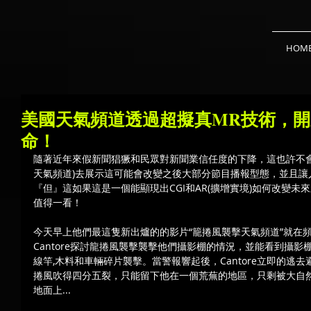
HOM
美國天氣頻道透過超擬真MR技術，
命！
隨著近年來假新聞猖獗和民眾對新聞業信任度的下降，這也許不會是美國W
天氣頻道)去展示這可能會改變之後大部分節目播報型態，並且讓
『但』這如果這是一個能顯現出CGI和AR(擴增實境)如何改變
值得一看！
今天早上他們最這隻新出爐的的影片“籠捲風襲擊天氣頻道”就在頻
Cantore探討龍捲風襲擊襲擊他們攝影棚的情況，並能看到攝影
線竿,木料和車輛碎片襲擊。當警報響起後，Cantore立即的逃
捲風吹得四分五裂，只能留下他在一個荒蕪的地區，只剩被大自
地面上...