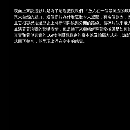
表面上來說這影片是為了透過把觀眾們 『放入在一個暴風圈的環
眾大自然的威力。這個影片為什麼這麼令人驚艷，有兩個原因，
且它很容易走過歷史上將新聞與娛樂分開的路線。當碎片似乎飛入工
並演著著誇張的驚嚇表情，但是接下來繼續解釋著龍捲風是如何
真實和看似真實的CGI物件跟類戲劇的腳本以及拍攝方式外，該
式圖形整合，並呈現出浮在空中的感覺。