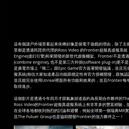
這有個讓戶外場景看起來依稀好像是個電子遊戲的理由，除了主播C
景都是透過民陞所代理的Ross Video 的Frontier超擬真虛擬系統，一
Engine(虛幻引擎)和來開發的新世代虛擬棚架。Frontier不
(combine enginie), 也不是第三方外掛(software plug-in)更不是
是廣電市場上『唯二』跟Epic Game官方簽署開發協議，並且完全地從
擬系統(相信大家知道產品功能跟穩定性有官方授權開發，跟無認證
並且能完全使用Unreal裡面所有功能和效果的，並且Fronteir每年都持
取得進步。
這個影片是透過今年四月才跟氣象頻道簽約為長期合作夥伴的The Fu
Ross Video的Frontier超擬真虛擬系統上有非常多的豐富經驗，
在全球各地都收到熱烈的討論和迴響，例如全球第一個瑞典MR實境
且The Futuer Group也是協助開發Frontier的強力夥伴之一！